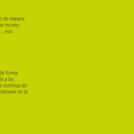
cto de manera
del mismo.
a…, esa
 de forma
ta a las
a continua de
tervenir en la
.